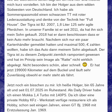
r
mich kurz vorstellen. Ich bin der Holger aus dem wilden
a
g
Südwesten von Deutschland. Ich habe als
Sommerspassmobil einen schwarzen TT mit roter
Lederausstattung und denke von der Technik her "Full
House". Der Tigra ist BJ. 2007, 1,8 Liter 125 sehr agile
Pferdchen. In unserer Familie ist er seit 2011, da hat ihn sich
mein Sohn gekauft. 2018 hat er dann beschlossen dass er
kein Auto mehr braucht. Nachdem sich nur ein paar
Kartenhändler gemeldet hatten und maximal 500,-€ zahlen
wollten, habe ich das Auto dann meinem Sohn abgekauft. Der
Tigra ist zu diesem Zeitpunkt ziemlich ramponiert gewesen
und hat im Prinzip sein Image als "Ratte" nicht wirklich
abgelegt. Nicht besonders schön, aber schnell.
. Er hat
jetzt 199000 Kilometer auf dem Buckel und läuft sehr
Zuverlässig obwohl er mehr steht als fährt.
Jetzt noch ein bisschen zu mir. Ich heiße Holger, bin 65 Jahre
alt und seit 01.07.2025 im Ruhestand. Als Daily Driver habe
ich einen Mokka 1,4 Turbo mit 140PS. Da ich über eine
private Hobby KFz - Werkstatt verfüge restauriere ich als
Hobby, schon seit einigen Jahren, einen GT Bj. 1968 mit
Erstzulassung Jan. 1969.