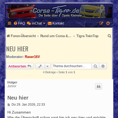
CORSA-TIGRA.DE
Homepage und Forum rund um Opel Corsa und Tigra
FAQ
mChat
Kontakt
S
Foren-Übersicht
Rund um Corsa & Tigra
Tigra TwinTop
u
NEU HIER
c
Moderator:
Raser16V
h
Suche
Erweite
Antworten
e
4 Beiträge • Seite
1
von
1
Holger
Junior
Neu hier
B
Do 29. Jan 2026, 22:33
e
i
Hi Zusammen
t
Wie die Überschrift schon sagt bin ich neu hier und möchte