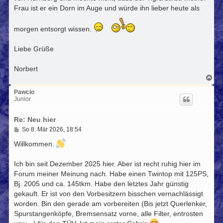
Frau ist er ein Dorn im Auge und würde ihn lieber heute als
morgen entsorgt wissen.
Liebe Grüße
Norbert
N
a
c
Pawcio
h
Junior
o
b
Re: Neu hier
e
n
B
So 8. Mär 2026, 18:54
e
i
Willkommen.
t
r
Ich bin seit Dezember 2025 hier. Aber ist recht ruhig hier im
a
g
Forum meiner Meinung nach. Habe einen Twintop mit 125PS,
Bj. 2005 und ca. 145tkm. Habe den letztes Jahr günstig
gekauft. Er ist von den Vorbesitzern bisschen vernachlässigt
worden. Bin den gerade am vorbereiten (Bis jetzt Querlenker,
Spurstangenköpfe, Bremsensatz vorne, alle Filter, entrosten