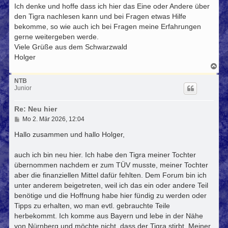
Ich denke und hoffe dass ich hier das Eine oder Andere über
den Tigra nachlesen kann und bei Fragen etwas Hilfe
bekomme, so wie auch ich bei Fragen meine Erfahrungen
gerne weitergeben werde.
Viele Grüße aus dem Schwarzwald
Holger
N
a
c
NTB
h
Junior
o
b
Re: Neu hier
e
n
B
Mo 2. Mär 2026, 12:04
e
i
Hallo zusammen und hallo Holger,
t
r
auch ich bin neu hier. Ich habe den Tigra meiner Tochter
a
g
übernommen nachdem er zum TÜV musste, meiner Tochter
aber die finanziellen Mittel dafür fehlten. Dem Forum bin ich
unter anderem beigetreten, weil ich das ein oder andere Teil
benötige und die Hoffnung habe hier fündig zu werden oder
Tipps zu erhalten, wo man evtl. gebrauchte Teile
herbekommt. Ich komme aus Bayern und lebe in der Nähe
von Nürnberg und möchte nicht, dass der Tigra stirbt. Meiner