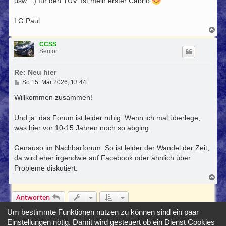
usw…) für den TÜV. Ist mein erster Cabrio.
LG Paul
N
a
c
CCSS
h
Senior
o
b
Re: Neu hier
e
n
B
So 15. Mär 2026, 13:44
e
i
Willkommen zusammen!
t
r
Und ja: das Forum ist leider ruhig. Wenn ich mal überlege,
a
g
was hier vor 10-15 Jahren noch so abging.
Genauso im Nachbarforum. So ist leider der Wandel der Zeit,
da wird eher irgendwie auf Facebook oder ähnlich über
Probleme diskutiert.
N
a
c
Antworten
h
o
4 Beiträge • Seite
1
von
1
Um bestimmte Funktionen nutzen zu können sind ein paar
b
e
Einstellungen nötig. Damit wird gesteuert ob ein Dienst Cookies
n