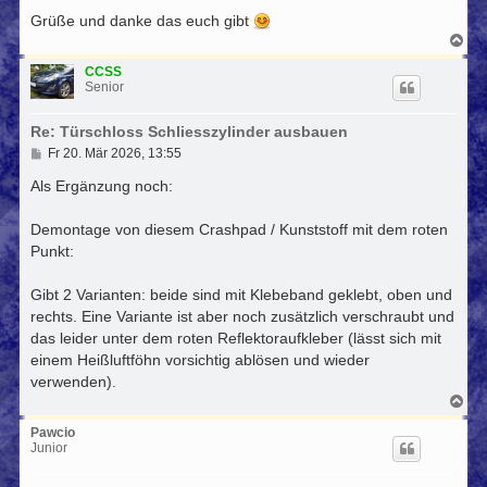
Grüße und danke das euch gibt
N
a
c
CCSS
h
Senior
o
b
Re: Türschloss Schliesszylinder ausbauen
e
n
B
Fr 20. Mär 2026, 13:55
e
i
Als Ergänzung noch:
t
r
Demontage von diesem Crashpad / Kunststoff mit dem roten
a
g
Punkt:
Gibt 2 Varianten: beide sind mit Klebeband geklebt, oben und
rechts. Eine Variante ist aber noch zusätzlich verschraubt und
das leider unter dem roten Reflektoraufkleber (lässt sich mit
einem Heißluftföhn vorsichtig ablösen und wieder
verwenden).
N
a
c
Pawcio
h
Junior
o
b