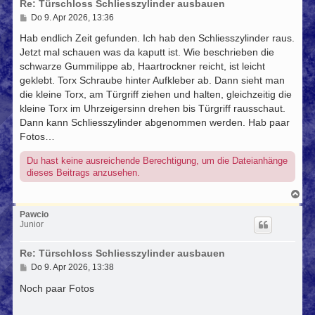
Re: Türschloss Schliesszylinder ausbauen
e
n
B
Do 9. Apr 2026, 13:36
e
i
Hab endlich Zeit gefunden. Ich hab den Schliesszylinder raus.
t
Jetzt mal schauen was da kaputt ist. Wie beschrieben die
r
schwarze Gummilippe ab, Haartrockner reicht, ist leicht
a
g
geklebt. Torx Schraube hinter Aufkleber ab. Dann sieht man
die kleine Torx, am Türgriff ziehen und halten, gleichzeitig die
kleine Torx im Uhrzeigersinn drehen bis Türgriff rausschaut.
Dann kann Schliesszylinder abgenommen werden. Hab paar
Fotos…
Du hast keine ausreichende Berechtigung, um die Dateianhänge
dieses Beitrags anzusehen.
N
a
c
Pawcio
h
Junior
o
b
Re: Türschloss Schliesszylinder ausbauen
e
n
B
Do 9. Apr 2026, 13:38
e
i
Noch paar Fotos
t
r