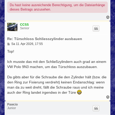
a
g
Du hast keine ausreichende Berechtigung, um die Dateianhänge
dieses Beitrags anzusehen.
N
a
c
CCSS
h
Senior
o
b
Re: Türschloss Schliesszylinder ausbauen
e
n
B
Sa 11. Apr 2026, 17:55
e
i
Top!
t
r
Ich musste das mit den Schließzylindern auch grad an einem
a
g
VW Polo 9N3 machen, um das Türschloss auszubauen.
Da gibts aber für die Schraube die den Zylinder hält (bzw. die
den Ring zur Fixierung verdreht) keinen Endanschlag: wenn
man da zu weit dreht, fällt die Schraube raus und ich meine
auch der Ring landet irgendwo in der Türe
N
a
c
Pawcio
h
Junior
o
b