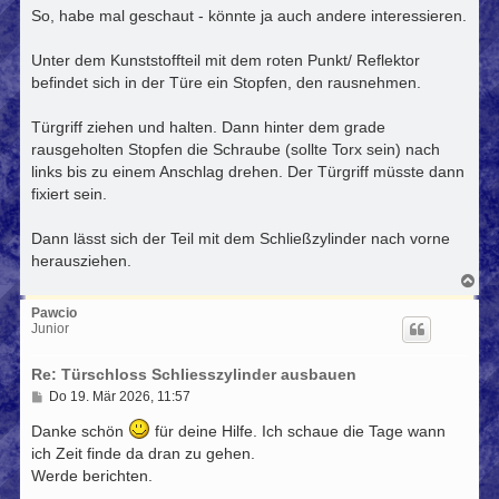
i
So, habe mal geschaut - könnte ja auch andere interessieren.
t
r
Unter dem Kunststoffteil mit dem roten Punkt/ Reflektor
a
g
befindet sich in der Türe ein Stopfen, den rausnehmen.
Türgriff ziehen und halten. Dann hinter dem grade
rausgeholten Stopfen die Schraube (sollte Torx sein) nach
links bis zu einem Anschlag drehen. Der Türgriff müsste dann
fixiert sein.
Dann lässt sich der Teil mit dem Schließzylinder nach vorne
herausziehen.
N
a
c
Pawcio
h
Junior
o
b
Re: Türschloss Schliesszylinder ausbauen
e
n
B
Do 19. Mär 2026, 11:57
e
i
Danke schön
für deine Hilfe. Ich schaue die Tage wann
t
ich Zeit finde da dran zu gehen.
r
a
Werde berichten.
g