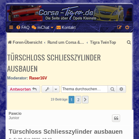
CORSA-TIGRA.DE
Homepage und Forum rund um Opel Corsa und Tigra
FAQ
mChat
Kontakt
S
Foren-Übersicht
Rund um Corsa & Tigra
Tigra TwinTop
u
TÜRSCHLOSS SCHLIESSZYLINDER
c
AUSBAUEN
h
Moderator:
Raser16V
e
Suche
Erweite
Antworten
1
2
Nächste
19 Beiträge
Pawcio
Junior
Türschloss Schliesszylinder ausbauen