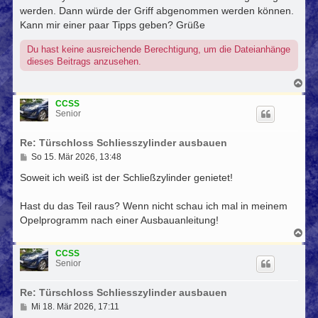
werden. Dann würde der Griff abgenommen werden können.
Kann mir einer paar Tipps geben? Grüße
Du hast keine ausreichende Berechtigung, um die Dateianhänge
dieses Beitrags anzusehen.
N
a
c
CCSS
h
Senior
o
b
Re: Türschloss Schliesszylinder ausbauen
e
n
B
So 15. Mär 2026, 13:48
e
i
Soweit ich weiß ist der Schließzylinder genietet!
t
r
Hast du das Teil raus? Wenn nicht schau ich mal in meinem
a
g
Opelprogramm nach einer Ausbauanleitung!
N
a
c
CCSS
h
Senior
o
b
Re: Türschloss Schliesszylinder ausbauen
e
n
B
Mi 18. Mär 2026, 17:11
e