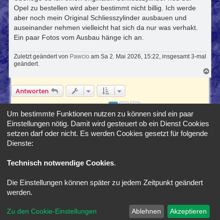
Opel zu bestellen wird aber bestimmt nicht billig. Ich werde
aber noch mein Original Schliesszylinder ausbauen und
auseinander nehmen vielleicht hat sich da nur was verhakt.
Ein paar Fotos vom Ausbau hänge ich an.
Zuletzt geändert von
Pawcio
am Sa 2. Mai 2026, 15:22, insgesamt 3-mal
geändert.
N
a
c
Antworten
h
o
b
1
2
Nächste
19 Beiträge
e
Um bestimmte Funktionen nutzen zu können sind ein paar
n
Einstellungen nötig. Damit wird gesteuert ob ein Dienst Cookies
Gehe zu
setzen darf oder nicht. Es werden Cookies gesetzt für folgende
Dienste:
Foren-Übersicht
Alle Zeiten sind
UTC+02:00
Technisch notwendige Cookies
.
Die Einstellungen können später zu jedem Zeitpunkt geändert
*
SE Gamer Style by
phpBB Styles
werden.
Powered by
phpBB
® Forum Software © phpBB Limited
Zu den Cookie-Einstellungen
Ablehnen
Akzeptieren
Deutsche Übersetzung durch
phpBB.de