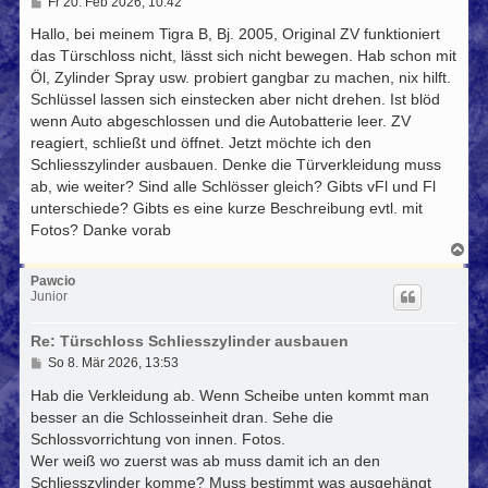
B
Fr 20. Feb 2026, 10:42
e
i
Hallo, bei meinem Tigra B, Bj. 2005, Original ZV funktioniert
t
das Türschloss nicht, lässt sich nicht bewegen. Hab schon mit
r
Öl, Zylinder Spray usw. probiert gangbar zu machen, nix hilft.
a
g
Schlüssel lassen sich einstecken aber nicht drehen. Ist blöd
wenn Auto abgeschlossen und die Autobatterie leer. ZV
reagiert, schließt und öffnet. Jetzt möchte ich den
Schliesszylinder ausbauen. Denke die Türverkleidung muss
ab, wie weiter? Sind alle Schlösser gleich? Gibts vFl und Fl
unterschiede? Gibts es eine kurze Beschreibung evtl. mit
Fotos? Danke vorab
N
a
c
Pawcio
h
Junior
o
b
Re: Türschloss Schliesszylinder ausbauen
e
n
B
So 8. Mär 2026, 13:53
e
i
Hab die Verkleidung ab. Wenn Scheibe unten kommt man
t
besser an die Schlosseinheit dran. Sehe die
r
Schlossvorrichtung von innen. Fotos.
a
g
Wer weiß wo zuerst was ab muss damit ich an den
Schliesszylinder komme? Muss bestimmt was ausgehängt