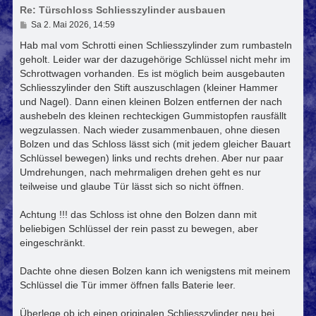
Re: Türschloss Schliesszylinder ausbauen
e
n
B
Sa 2. Mai 2026, 14:59
e
i
Hab mal vom Schrotti einen Schliesszylinder zum rumbasteln
t
geholt. Leider war der dazugehörige Schlüssel nicht mehr im
r
Schrottwagen vorhanden. Es ist möglich beim ausgebauten
a
g
Schliesszylinder den Stift auszuschlagen (kleiner Hammer
und Nagel). Dann einen kleinen Bolzen entfernen der nach
aushebeln des kleinen rechteckigen Gummistopfen rausfällt
wegzulassen. Nach wieder zusammenbauen, ohne diesen
Bolzen und das Schloss lässt sich (mit jedem gleicher Bauart
Schlüssel bewegen) links und rechts drehen. Aber nur paar
Umdrehungen, nach mehrmaligen drehen geht es nur
teilweise und glaube Tür lässt sich so nicht öffnen.
Achtung !!! das Schloss ist ohne den Bolzen dann mit
beliebigen Schlüssel der rein passt zu bewegen, aber
eingeschränkt.
Dachte ohne diesen Bolzen kann ich wenigstens mit meinem
Schlüssel die Tür immer öffnen falls Baterie leer.
Überlege ob ich einen originalen Schliesszylinder neu bei